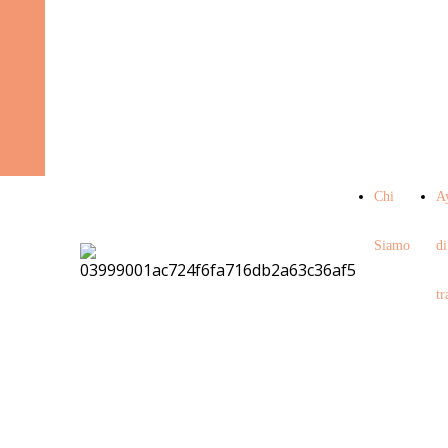
STUDIO
SAMADOSHA
Chi
A
Siamo
di
tr